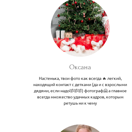
Оксана
Настенька, твои фото как всегда 🔥 легкий,
находящий контакт с детками (да и с взрослыми
дядями, если надо🤣🤣🤣) фотограф🤗 а главное
всегда множество удачных кадров, которым
ретушь ни к чему