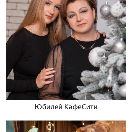
Юбилей КафеСити