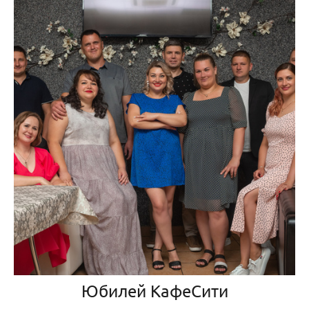
Юбилей КафеСити