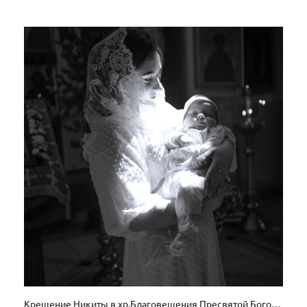
Крещение Никиты в хр.Благовещения Пресвятой Богородицы в Боровлянах